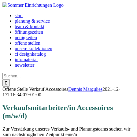
Zum
Inhalt
start
springen
planung & service
team & kontakt
öffnungszeiten
neuigkeiten
offene stellen
unsere kollektionen
ci designkatalog
infomaterial
newsletter
Suche
nach:
Offene Stelle Verkauf Accessoires
Dennis Margulies
2021-12-
17T16:34:07+01:00
Verkaufsmitarbeiter/in Accessoires
(m/w/d)
Zur Verstärkung unseres Verkaufs- und Planungsteams suchen wir
zum nächstmöglichen Zeitpunkt eine/n